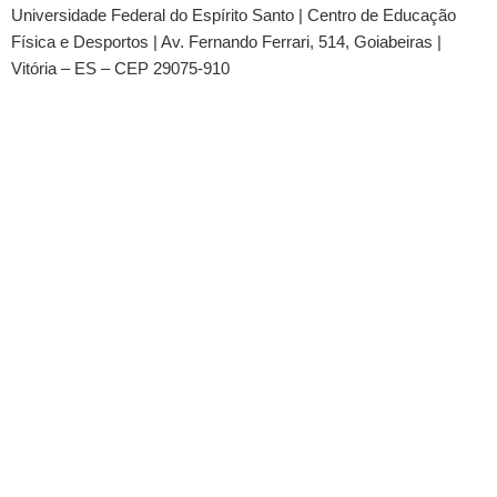
Universidade Federal do Espírito Santo
|
Centro de Educação
Física e Desportos
| Av. Fernando Ferrari, 514, Goiabeiras |
Vitória – ES – CEP 29075-910
© 2020 Cemefec | Design by Omar Schneider
Tel.:
(27) 4009-2620
All Rights Reserved © 2022
Início
Sobre
O que é o Cemefec
Quem nós somos