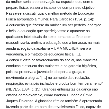
da mulher seria a conservação da espécie, que, sem o
preparo físico, ela seria incapaz de cumprir seu objetivo.
Passa-se a discutir qual o melhor método de Educação
Física apropriado à mulher. Para Cardoso (1934, p. 14):
A educação que fizesse da mulher um ser perfeito, enérgico
e bélo; a educação que aperfeiçoasse e apurasse as
qualidades intelectuais do sexo, tornando-a fórte, sem
masculiniza-la; emfim, a educação que a tornasse, na mais
ampla acepção da apalavra – UMA MULHER, seria a
verdadeira, e o metodo de educação física […].
A dança é vista no favorecimento do social, nas maneiras,
condutas e etiqueta das mulheres e na garantia higiênica,
pois ela preserva a juventude, desperta a graça, o
movimento e alegria, “[…] no aumento da circulação,
respiração, evita pés inchados e produz bom temperamento”
(NEVES, 1934, p. 15). Grandes entusiastas da dança são
citados como exemplo, como Isadora Duncan e Émile
Jaques-Dalcroze. A ginástica rítmica também é apresentada
fazendo parte de um bom desenvolvimento físico, capaz de