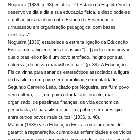
Nogueira (1936, p. 43) enfatiza: “O Estado do Espírito Santo
desenvolve dia a dia a sua educação fisica, e disso pode-se
orgulhar, pois nenhum outro Estado da Federação o
ultrapassou em organisação pedagogica, com bases
cientificas”.
Nogueira (1936) estabelece a estreita ligação da Educação
Física com a higiene, pois só assim “[…] poderemos provar
que o brasileiro não é um povo atrofiado, indigno por sua
natureza, do nosso maravilhoso paiz” (p. 39). A Educação
Física vinha para sanar os estereótipos associados à figura
do brasileiro, um povo sem moralidade e mentalidade.
Segundo Carneiro Leão, citado por Nogueira, era “Um povo
sem cultura, […], um povo retardatario, doente, mal
organisado, de pessimas finanças, de vida economica
perturbada, de parasitismo politico, pobre, sem prestigio
entre outros povos mais cultos” (1936, p. 40).
Mansur (1935) vê a Educação Física como um meio de
garantir a regeneração, curando as enfermidades e os vícios
do povo brasileiro, formando o homem de ação, para que ele