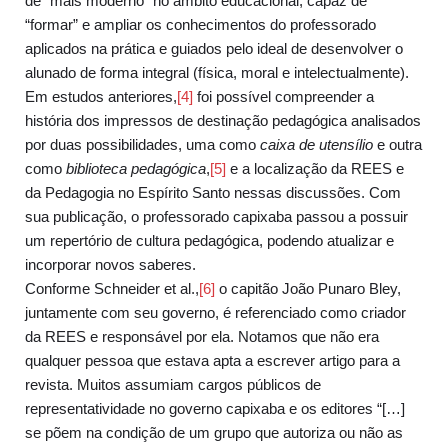
de “mais moderno” no âmbito educacional, capaz de
“formar” e ampliar os conhecimentos do professorado
aplicados na prática e guiados pelo ideal de desenvolver o
alunado de forma integral (física, moral e intelectualmente).
Em estudos anteriores,
[4]
foi possível compreender a
história dos impressos de destinação pedagógica analisados
por duas possibilidades, uma como
caixa de utensílio
e outra
como
biblioteca pedagógica
,
[5]
e a localização da REES e
da Pedagogia no Espírito Santo nessas discussões. Com
sua publicação, o professorado capixaba passou a possuir
um repertório de cultura pedagógica, podendo atualizar e
incorporar novos saberes.
Conforme Schneider et al.,
[6]
o capitão João Punaro Bley,
juntamente com seu governo, é referenciado como criador
da REES e responsável por ela. Notamos que não era
qualquer pessoa que estava apta a escrever artigo para a
revista. Muitos assumiam cargos públicos de
representatividade no governo capixaba e os editores “[…]
se põem na condição de um grupo que autoriza ou não as