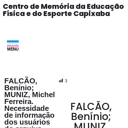
Centro de Memória da Educação
Física e do Esporte Capixaba
Pular
para
o
conteúdo
MENU
FALCÃO,
3
Benínio;
MUNIZ, Michel
Ferreira.
FALCÃO,
Necessidade
Benínio;
de informação
dos usuários
MUNIZ,