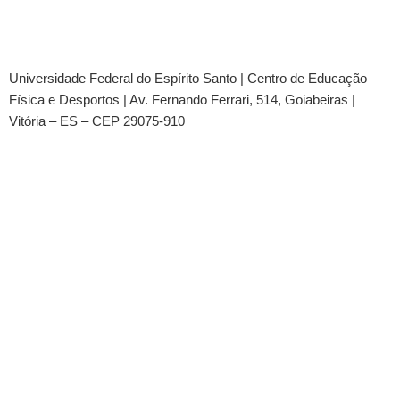
Universidade Federal do Espírito Santo
|
Centro de Educação
Física e Desportos
| Av. Fernando Ferrari, 514, Goiabeiras |
Vitória – ES – CEP 29075-910
© 2020 Cemefec | Design by Omar Schneider
Tel.:
(27) 4009-2620
All Rights Reserved © 2022