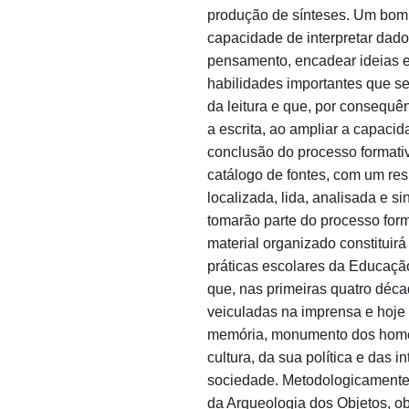
produção de sínteses. Um bom 
capacidade de interpretar dados
pensamento, encadear ideias e
habilidades importantes que s
da leitura e que, por consequê
a escrita, ao ampliar a capacid
conclusão do processo formati
catálogo de fontes, com um re
localizada, lida, analisada e s
tomarão parte do processo forma
material organizado constitui
práticas escolares da Educação
que, nas primeiras quatro déc
veiculadas na imprensa e hoje
memória, monumento dos home
cultura, da sua política e das 
sociedade. Metodologicamente,
da Arqueologia dos Objetos, 