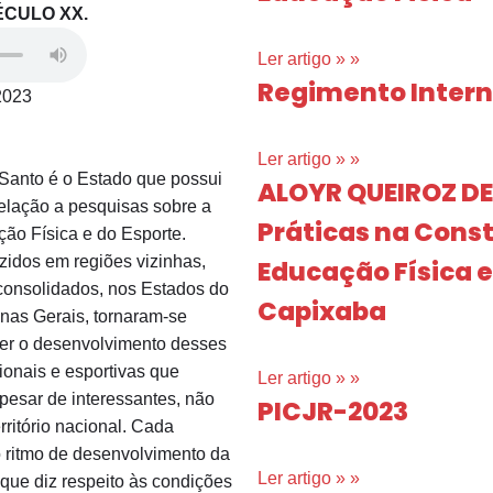
ÉCULO XX.
Ler artigo » »
Regimento Inter
2023
Ler artigo » »
 Santo é o Estado que possui
ALOYR QUEIROZ DE
elação a pesquisas sobre a
Práticas na Const
ão Física e do Esporte.
idos em regiões vizinhas,
Educação Física e
consolidados, nos Estados do
Capixaba
nas Gerais, tornaram-se
er o desenvolvimento desses
ionais e esportivas que
Ler artigo » »
pesar de interessantes, não
PICJR-2023
rritório nacional. Cada
o ritmo de desenvolvimento da
Ler artigo » »
que diz respeito às condições