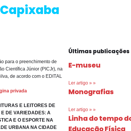
Capixaba
Últimas publicações
ão para o preenchimento de
E-museu
o Científica Júnior (PICJr), na
Silva, de acordo com o EDITAL
Ler artigo » »
Monografias
gina privada
EITURAS E LEITORES DE
Ler artigo » »
E DE VARIEDADES: A
Linha do tempo d
STICA E O ESPORTE NA
Educação Física
DADE URBANA NA CIDADE